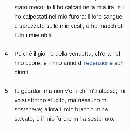
Habacuc
Sofonia
stato meco; io li ho calcati nella mia ira, e li
ho calpestati nel mio furore; il loro sangue
Aggeo
Zaccaria
è spruzzato sulle mie vesti, e ho macchiati
Malachia
tutti i miei abiti.
4
Poiché il giorno della vendetta, ch'era nel
mio cuore, e il mio anno di
redenzione
son
giunti.
5
Io guardai, ma non v'era chi m'aiutasse; mi
volsi attorno stupito, ma nessuno mi
sosteneva; allora il mio braccio m'ha
salvato, e il mio furore m'ha sostenuto.