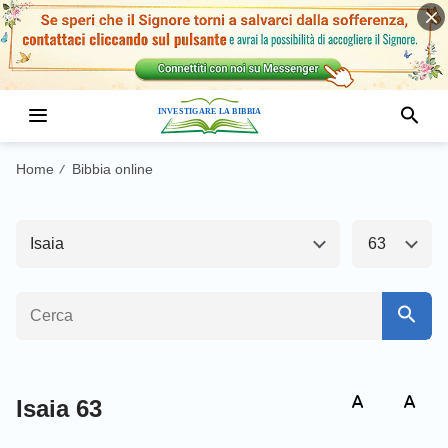
Antico Testamento1
Nuovo Testamento
Genesi
Esodo
Home
Bibbia online
/
Levitico
Numeri
Isaia
63
Deuteronomio
Giosuè
Giudici
Ruth
1 Samuele
2 Samuele
1 Re
2 Re
Isaia 63
1 Cronache
2 Cronache