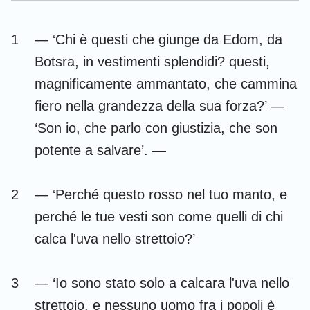
Esdra
Nehemia
1
— ‘Chi è questi che giunge da Edom, da
Ester
Giobbe
Botsra, in vestimenti splendidi? questi,
Salmi
Proverbi
magnificamente ammantato, che cammina
fiero nella grandezza della sua forza?’ —
Ecclesiaste
Cantici
‘Son io, che parlo con giustizia, che son
Isaia
Geremia
potente a salvare’. —
Lamentazioni
Ezechiele
2
— ‘Perché questo rosso nel tuo manto, e
Daniele
Osea
perché le tue vesti son come quelli di chi
Gioele
Amos
calca l'uva nello strettoio?’
Abdia
Giona
3
— ‘Io sono stato solo a calcara l'uva nello
Michea
Nahum
strettoio, e nessuno uomo fra i popoli è