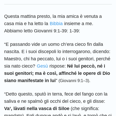
Questa mattina presto, la mia amica è venuta a
casa mia e ha letto la
Bibbia
insieme a me.
Abbiamo letto Giovanni 9:1-39: 1-39:
“E passando vide un uomo ch’era cieco fin dalla
nascita. E i suoi discepoli lo interrogarono, dicendo:
Maestro, chi ha peccato, lui o i suoi genitori, perché
sia nato cieco?
Gesù
rispose:
Né lui peccò, né i
suoi genitori; ma è così, affinché le opere di Dio
siano manifestate in lui
”
.
(Giovanni 9:1–3)
“Detto questo, sputò in terra, fece del fango con la
saliva e ne spalmò gli occhi del cieco, e gli disse:
Va’, làvati nella vasca di Siloe
(che significa:
mandato). Egli dunque andò e si lavò, e tornò che ci