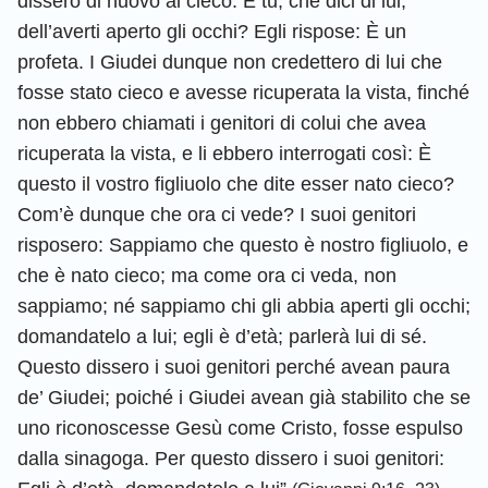
dissero di nuovo al cieco: E tu, che dici di lui,
dell’averti aperto gli occhi? Egli rispose: È un
profeta. I Giudei dunque non credettero di lui che
fosse stato cieco e avesse ricuperata la vista, finché
non ebbero chiamati i genitori di colui che avea
ricuperata la vista, e li ebbero interrogati così: È
questo il vostro figliuolo che dite esser nato cieco?
Com’è dunque che ora ci vede? I suoi genitori
risposero: Sappiamo che questo è nostro figliuolo, e
che è nato cieco; ma come ora ci veda, non
sappiamo; né sappiamo chi gli abbia aperti gli occhi;
domandatelo a lui; egli è d’età; parlerà lui di sé.
Questo dissero i suoi genitori perché avean paura
de’ Giudei; poiché i Giudei avean già stabilito che se
uno riconoscesse Gesù come Cristo, fosse espulso
dalla sinagoga. Per questo dissero i suoi genitori: