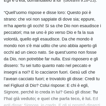
Egli è d’età, domandatelo a lui”
.
(Giovanni 9:16–23)
“Quell’uomo rispose e disse loro: Questo poi è
strano: che voi non sappiate di dove sia; eppure,
m’ha aperto gli occhi! Si sa che Dio non esaudisce i
peccatori; ma se uno è pio verso Dio e fa la sua
volontà, quello egli esaudisce. Da che mondo è
mondo non s’è mai udito che uno abbia aperto gli
occhi ad un cieco nato. Se quest’uomo non fosse
da Dio, non potrebbe far nulla. Essi risposero e gli
dissero: Tu sei tutto quanto nato nel peccato e
insegni a noi? E lo cacciaron fuori. Gesù udì che
l’avean cacciato fuori; e trovatolo gli disse: Credi tu
nel Figliuol di Dio? Colui rispose: E chi è egli,
Signore, perché io creda in lui? Gesù gli disse:
Tu
l’hai già veduto; e quei che parla teco, è lui.
Ed
egli disse: Signore, io credo. E gli si prostrò dinanzi.