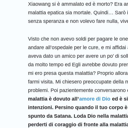
Xiaowang si è ammalato ed è morto? Era an
malattia epatica sia mortale. Quindi… Sarò i
senza speranza e non volevo fare nulla, vive
Visto che non avevo soldi per pagare le on
andare all’ospedale per le cure, e mi affida
aveva dato un amico per avere un po’ di so
da molto tempo ed Egli avrebbe dovuto pren
mi ero presa questa malattia? Proprio allora
farmi visita. Mi chiesero preoccupate della 
problemi. Poi pazientemente conversarono c
malattia è dovuto all’
amore di Dio
ed è s
intenzioni. Persino quando il tuo corpo è
spunto da Satana. Loda Dio nella malattia
perderti di coraggio di fronte alla malatt