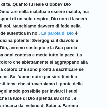
u di te. Quanto fu leale Giobbe? Dio
imorare nella malattia è essere malato, ma
sponi di un solo respiro, Dio non ti lascerà
o di noi. Manchiamo davvero di fede nella
de autentica in noi.
La parola di Dio
è
dicina potente! Svergogna il diavolo e
 Dio, avremo sostegno e la Sua parola
pa ogni contesa e mette tutto in pace. La
coloro che abiettamente si aggrappano alla
ma coloro che sono pronti a sacrificare se
emi. Se l’uomo nutre pensieri timidi e
sti teme che attraversiamo il ponte della
ogni modo possibile per inviarci i suoi
e la luce di Dio splenda su di noi, e
rificarci dal veleno di Satana. Faremo