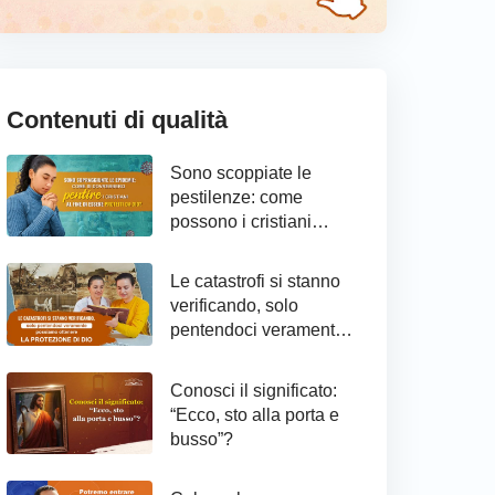
Contenuti di qualità
Sono scoppiate le
pestilenze: come
possono i cristiani
raggiungere il
pentimento ed essere
Le catastrofi si stanno
protetti da Dio
verificando, solo
pentendoci veramente
possiamo ottenere la
protezione di Dio
Conosci il significato:
“Ecco, sto alla porta e
busso”?