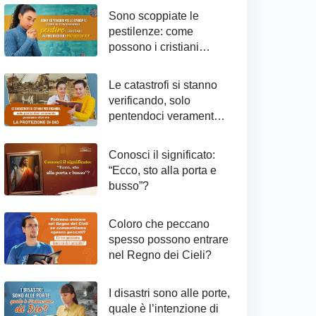
Sono scoppiate le
pestilenze: come
possono i cristiani
raggiungere il
pentimento ed essere
Le catastrofi si stanno
protetti da Dio
verificando, solo
pentendoci veramente
possiamo ottenere la
protezione di Dio
Conosci il significato:
“Ecco, sto alla porta e
busso”?
Coloro che peccano
spesso possono entrare
nel Regno dei Cieli?
I disastri sono alle porte,
quale è l’intenzione di