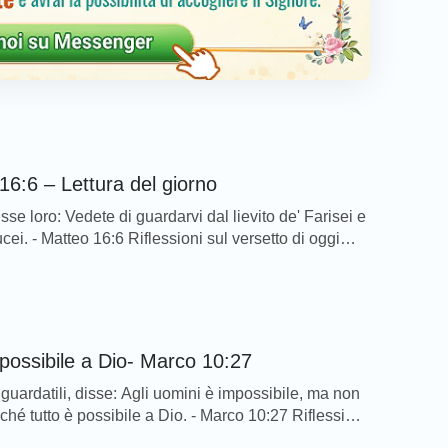
16:6 – Lettura del giorno
se loro: Vedete di guardarvi dal lievito de' Farisei e
ei. - Matteo 16:6 Riflessioni sul versetto di oggi… Il
esù insegnò chiaramente ai Suoi discepoli a
dall’insegnare ai farisei e ai sadducei. I farisei e i
erano le persone di alto rango nella chiesa di quel
lora […]
 possibile a Dio- Marco 10:27
iguardatili, disse: Agli uomini è impossibile, ma non
ché tutto è possibile a Dio. - Marco 10:27 Riflessioni
tto di oggi… Possiamo vedere che le parole del