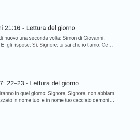
esù hanno autorità e potere che non c’è nessuno
re parole simili. L’autorità di Dio è ovunque in ogni
 […]
i 21:16 - Lettura del giorno
 di nuovo una seconda volta: Simon di Giovanni,
Ei gli rispose: Sì, Signore; tu sai che io t'amo. Gesù
 Pastura le mie pecorelle. - Giovanni 21:16
ni sul versetto di oggi… Ogni volta che leggevo
rsi, rimuginavo: perché il Signore Gesù chiese per
di seguito a […]
7: 22–23 - Lettura del giorno
diranno in quel giorno: Signore, Signore, non abbiam
tizzato in nome tuo, e in nome tuo cacciato demoni, e
ome tuo molte opere potenti? E allora dichiarerò loro:
conobbi mai; dipartitevi da me, voi tutti operatori
. - Matteo 7: 22–23 Riflessioni sul versetto di oggi…