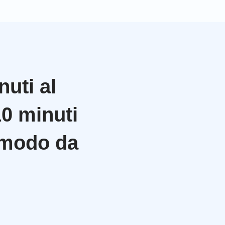
uti al
10 minuti
n modo da