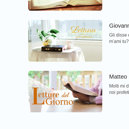
Signore G
che può di
momento.
Giovann
Gli disse
m'ami tu? 
gli disse:
Riflessio
questi ve
tre volte 
Matteo 
Molti mi 
noi profe
fatte in n
Io non vi 
d'iniquità
Dalla […]