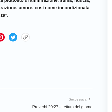
tta piuttosto di ammirazione, stima, fiducia,
razione, amore, così come incondizionata
nza
”.
Successiva
Proverbi 20:27 - Lettura del giorno