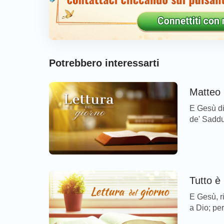
Potrebbero interessarti
Matteo 
E Gesù dis
de' Sadduc
Signore G
guardarsi 
sadducei 
tempo. Al
Tutto è
E Gesù, r
a Dio; per
sul verse