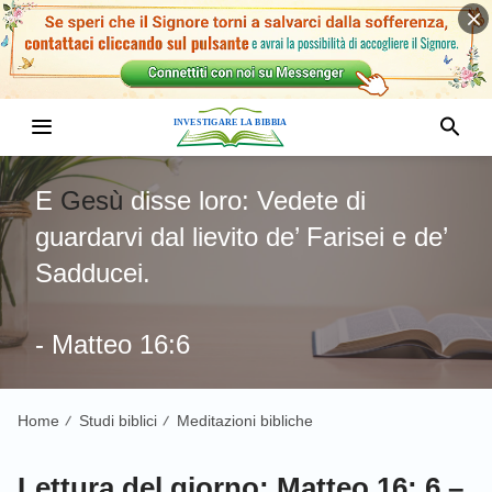
E
Gesù
disse loro: Vedete di
guardarvi dal lievito de’ Farisei e de’
Sadducei.
- Matteo 16:6
Home
Studi biblici
Meditazioni bibliche
/
/
Lettura del giorno: Matteo 16: 6 –