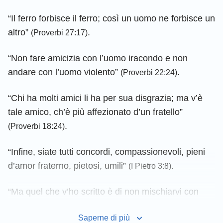
“Il ferro forbisce il ferro; così un uomo ne forbisce un
altro”
.
(Proverbi 27:17)
“Non fare amicizia con l’uomo iracondo e non
andare con l’uomo violento”
.
(Proverbi 22:24)
“Chi ha molti amici li ha per sua disgrazia; ma v’è
tale amico, ch’è più affezionato d’un fratello”
.
(Proverbi 18:24)
“Infine, siate tutti concordi, compassionevoli, pieni
d’amor fraterno, pietosi, umili”
.
(I Pietro 3:8)
“Ma quel che v’ho scritto è di non mischiarvi con
alcuno che, chiamandosi fratello, sia un fornicatore,
Saperne di più
o un avaro, o un idolatra, o un oltraggiatore, o un