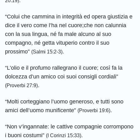
.
20:19)
“Colui che cammina in integrità ed opera giustizia e
dice il vero come l’ha nel cuore;che non calunnia
con la sua lingua, né fa male alcuno al suo
compagno, né getta vituperio contro il suo
prossimo”
.
(Salmi 15:2-3)
“L’olio e il profumo rallegrano il cuore; così fa la
dolcezza d’un amico coi suoi consigli cordiali”
.
(Proverbi 27:9)
“Molti corteggiano l’uomo generoso, e tutti sono
amici dell’uomo munificente”
.
(Proverbi 19:6)
“Non v’ingannate: le cattive compagnie corrompono
i buoni costumi”
.
(I Corinzi 15:33)