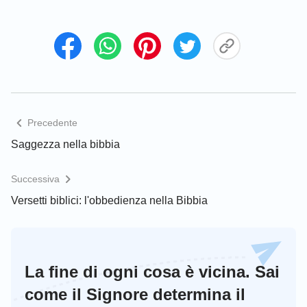
ubriacone, o un rapace; con un tale non dovete
neppur mangiare”
.
( I Corinzi 5:11 )
Consultare la
Bibbia Online
，“
Studi biblici
”
condivide di più:
Un cristiano migliora le relazioni interpersonali sul
Precedente
lavoro
Saggezza nella bibbia
Successiva
Versetti biblici: l'obbedienza nella Bibbia
La fine di ogni cosa è vicina. Sai
come il Signore determina il