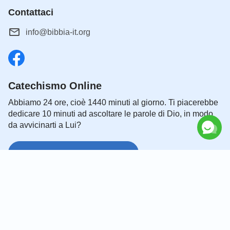
Contattaci
info@bibbia-it.org
Catechismo Online
Abbiamo 24 ore, cioè 1440 minuti al giorno. Ti piacerebbe
dedicare 10 minuti ad ascoltare le parole di Dio, in modo
da avvicinarti a Lui?
Connettiti con noi su Messenger
|
|
|
Chi siamo
Informativa sulla privacy
Informativa sui cookie
Avviso
|
|
legale e condizioni per l’uso
Riconoscimenti
Copyright © 2026
Investigare la Bibbia
Tutti i diritti riservati.
Alcuni dei versetti biblici citati in questo sito web sono tratti da La Sacra