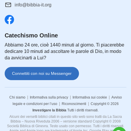
info@bibbia-it.org
Catechismo Online
Abbiamo 24 ore, cioè 1440 minuti al giorno. Ti piacerebbe
dedicare 10 minuti ad ascoltare le parole di Dio, in modo
da avvicinarti a Lui?
Connettiti con noi su Messenger
|
|
|
Chi siamo
Informativa sulla privacy
Informativa sui cookie
Avviso
|
|
legale e condizioni per l’uso
Riconoscimenti
Copyright © 2026
Investigare la Bibbia
Tutti i diritti riservati.
Alcuni dei versetti biblici citati in questo sito web sono tratti da La Sacra
Bibbia – Nuova Riveduta 2006 – versione standard Copyright © 2008
Società Biblica di Ginevra. Testo usato con permesso. Tutti i diritti riservati.
Apple and Apple logo are trademarks of Apple Inc. Google Play and the