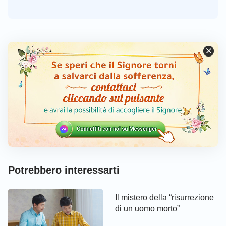
essi verranno a venerarMi. Con la gloria che
irradio e le parole nella Mia bocca, farò sì che
tutti gli uomini vengano dinanzi a Me e vedano
che il lampo balena dall’Oriente e che Io sono
disceso anche sul “Monte degli Olivi”
dell’Oriente. Vedranno che Io sono già da tempo
sulla terra, non più come Figlio dei Giudei ma
Lampo d’Oriente. Poiché da molto tempo sono
risorto e Mi sono allontanato dall’umanità, per
poi riapparire nella gloria in mezzo agli uomini.
Io sono Colui che è stato venerato per secoli
infiniti prima d’ora, e sono anche l’infante
Potrebbero interessarti
abbandonato dagli Israeliti per secoli infiniti
prima d’ora. Inoltre, sono Dio Onnipotente
Il mistero della “risurrezione
glorioso dell’epoca presente! Che tutti vengano
di un uomo morto”
dinanzi al Mio trono e vedano il Mio volto