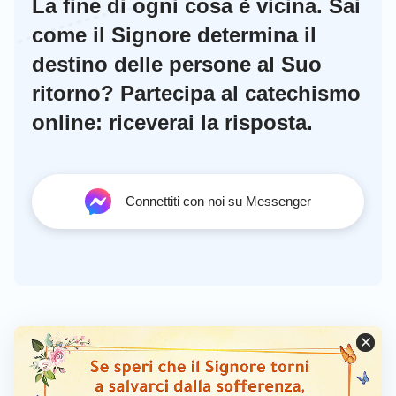
La fine di ogni cosa è vicina. Sai
Dio. Oggi Dio Onnipotente è venuto per esprimere
come il Signore determina il
la verità e ha rivelato questo mistero, quindi, per
destino delle persone al Suo
prima cosa leggiamo un passaggio della parola di
ritorno? Partecipa al catechismo
Dio Onnipotente”.
online: riceverai la risposta.
Connettiti con noi su Messenger
Egli aprì un sito web e trovò un passaggio della