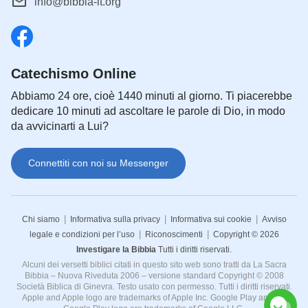
info@bibbia-it.org
Figliuolo nel quale mi son compiaciuto
’
(Matteo
. Perché Dio chiama Gesù il Suo diletto Figlio?
3:17)
E che dire della
preghiera
del Signore Gesù nel
Getsemani, quando Egli chiamò Padre il Dio in
Catechismo Online
cielo? Perché la Bibbia ha le denominazioni di
Abbiamo 24 ore, cioè 1440 minuti al giorno. Ti piacerebbe
Padre e Figlio?”.
dedicare 10 minuti ad ascoltare le parole di Dio, in modo
da avvicinarti a Lui?
Fratello Liu sorrise e rispose: “Hai posto una
domanda cruciale. Poiché molte persone non
Connettiti con noi su Messenger
vedono chiaramente questa domanda, esse usano
l’immaginazione e le teorie come base per la tesi
relativa al Dio Trinitario, e credono che il Signore
|
|
|
Chi siamo
Informativa sulla privacy
Informativa sui cookie
Avviso
|
|
legale e condizioni per l’uso
Riconoscimenti
Copyright © 2026
Gesù abbia un Padre. È giusto affermare ciò? La
Investigare la Bibbia
Tutti i diritti riservati.
Bibbia documenta una conversazione tra il Signore
Alcuni dei versetti biblici citati in questo sito web sono tratti da La Sacra
Bibbia – Nuova Riveduta 2006 – versione standard Copyright © 2008
Gesù e Filippo: ‘Filippo gli disse: Signore, mostraci il
Società Biblica di Ginevra. Testo usato con permesso. Tutti i diritti riservati.
Padre, e ci basta. Gesù gli disse:
Da tanto tempo
Apple and Apple logo are trademarks of Apple Inc. Google Play and the