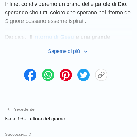
Infine, condivideremo un brano delle parole di Dio,
sperando che tutti coloro che sperano nel ritorno del
Signore possano esserne ispirati.
Dio dice: “
Il
ritorno di Gesù
è una grande
salvezza per coloro che sono in grado di
Saperne di più
accettare la verità, ma è un segno di condanna
per quelli che sono incapaci di accoglierla.
Dovreste scegliere il vostro cammino, e non
bestemmiare lo
Spirito Santo
, né rifiutare la
verità. Non dovreste essere persone ignoranti e
arroganti, bensì obbedire alla guida dello Spirito
Santo, e desiderare ardentemente e cercare la
Precedente
verità; soltanto così potrete trarre dei benefici.
Isaia 9:6 - Lettura del giorno
Vi consiglio di seguire con attenzione il vostro
cammino di fede in Dio. Non saltate alle
Successiva