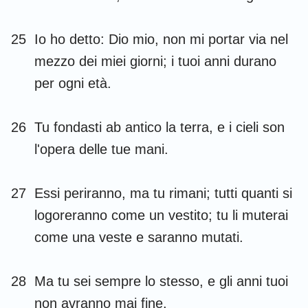
106
107
108
109
110
111
112
113
114
115
116
117
118
119
25
Io ho detto: Dio mio, non mi portar via nel
120
121
122
123
124
125
126
mezzo dei miei giorni; i tuoi anni durano
per ogni età.
127
128
129
130
131
132
133
134
135
136
137
138
139
140
26
Tu fondasti ab antico la terra, e i cieli son
141
142
143
144
145
146
147
l'opera delle tue mani.
148
149
150
27
Essi periranno, ma tu rimani; tutti quanti si
logoreranno come un vestito; tu li muterai
come una veste e saranno mutati.
28
Ma tu sei sempre lo stesso, e gli anni tuoi
non avranno mai fine.