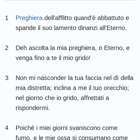
Esdra
Nehemia
1
Preghiera
dell'afflitto quand'è abbattuto e
Ester
Giobbe
spande il suo lamento dinanzi all'Eterno.
Salmi
Proverbi
2
Deh ascolta la mia preghiera, o Eterno, e
Ecclesiaste
Cantici
venga fino a te il mio grido!
Isaia
Geremia
Lamentazioni
Ezechiele
3
Non mi nasconder la tua faccia nel dì della
mia distretta; inclina a me il tuo orecchio;
Daniele
Osea
nel giorno che io grido, affrettati a
Gioele
Amos
rispondermi.
Abdia
Giona
4
Poiché i miei giorni svaniscono come
Michea
Nahum
fumo, e le mie ossa si consumano come