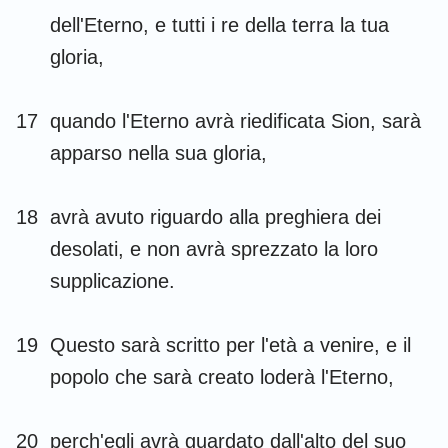
dell'Eterno, e tutti i re della terra la tua
gloria,
17
quando l'Eterno avrà riedificata Sion, sarà
apparso nella sua gloria,
18
avrà avuto riguardo alla preghiera dei
desolati, e non avrà sprezzato la loro
supplicazione.
1
2
3
4
5
6
7
19
Questo sarà scritto per l'età a venire, e il
8
9
10
11
12
13
14
popolo che sarà creato loderà l'Eterno,
15
16
17
18
19
20
21
22
23
24
25
26
27
28
20
perch'egli avrà guardato dall'alto del suo