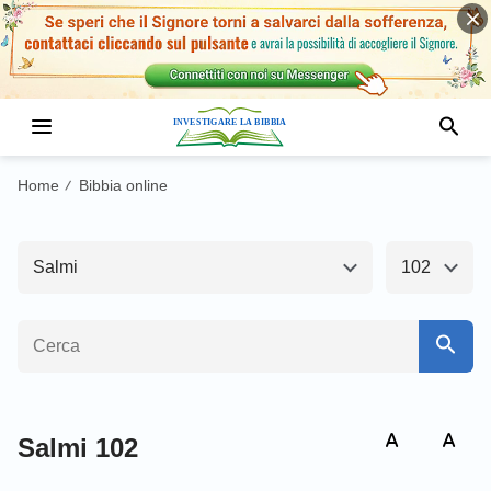
Antico Testamento1
Nuovo Testamento
Genesi
Esodo
Home
Bibbia online
/
Levitico
Numeri
Salmi
102
Deuteronomio
Giosuè
Giudici
Ruth
1 Samuele
2 Samuele
1 Re
2 Re
Salmi 102
1 Cronache
2 Cronache