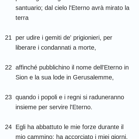
santuario; dal cielo l'Eterno avrà mirato la
29
30
31
32
33
34
35
terra
36
37
38
39
40
41
42
43
44
45
46
47
48
49
21
per udire i gemiti de' prigionieri, per
50
51
52
53
54
55
56
liberare i condannati a morte,
57
58
59
60
61
62
63
22
affinché pubblichino il nome dell'Eterno in
64
65
66
67
68
69
70
Sion e la sua lode in Gerusalemme,
71
72
73
74
75
76
77
78
79
80
81
82
83
84
23
quando i popoli e i regni si raduneranno
85
86
87
88
89
90
91
insieme per servire l'Eterno.
92
93
94
95
96
97
98
24
Egli ha abbattuto le mie forze durante il
99
100
101
102
103
104
105
mio cammino; ha accorciato i miei giorni.