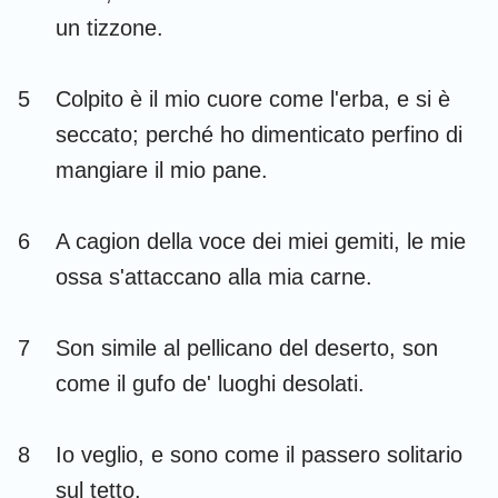
Habacuc
Sofonia
un tizzone.
Aggeo
Zaccaria
5
Colpito è il mio cuore come l'erba, e si è
Malachia
seccato; perché ho dimenticato perfino di
mangiare il mio pane.
6
A cagion della voce dei miei gemiti, le mie
ossa s'attaccano alla mia carne.
7
Son simile al pellicano del deserto, son
come il gufo de' luoghi desolati.
8
Io veglio, e sono come il passero solitario
sul tetto.