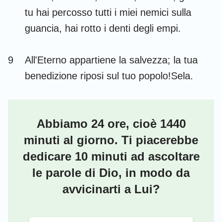
tu hai percosso tutti i miei nemici sulla
guancia, hai rotto i denti degli empi.
1
2
3
4
5
6
7
9
All'Eterno appartiene la salvezza; la tua
8
9
10
11
12
13
14
benedizione riposi sul tuo popolo!Sela.
15
16
17
18
19
20
21
22
23
24
25
26
27
28
Abbiamo 24 ore, cioè 1440
29
30
31
32
33
34
35
minuti al giorno. Ti piacerebbe
36
37
38
39
40
41
42
dedicare 10 minuti ad ascoltare
43
44
45
46
47
48
49
le parole di Dio, in modo da
avvicinarti a Lui?
50
51
52
53
54
55
56
57
58
59
60
61
62
63