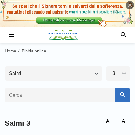
Antico Testamento1
Nuovo Testamento
Genesi
Esodo
Home
Bibbia online
/
Levitico
Numeri
Salmi
3
Deuteronomio
Giosuè
Giudici
Ruth
1 Samuele
2 Samuele
1 Re
2 Re
Salmi 3
1 Cronache
2 Cronache