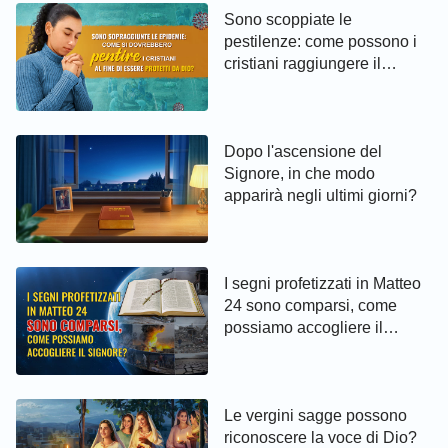
Sono scoppiate le
148
149
150
pestilenze: come possono i
cristiani raggiungere il
pentimento ed essere protetti
da Dio
Dopo l'ascensione del
Signore, in che modo
apparirà negli ultimi giorni?
I segni profetizzati in Matteo
24 sono comparsi, come
possiamo accogliere il
Signore?
Le vergini sagge possono
riconoscere la voce di Dio?