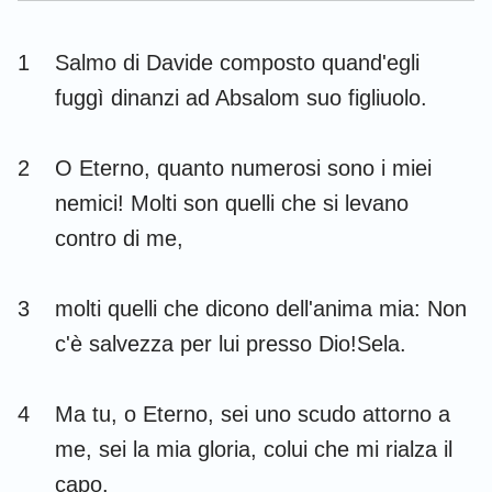
Esdra
Nehemia
1
Salmo di Davide composto quand'egli
Ester
Giobbe
fuggì dinanzi ad Absalom suo figliuolo.
Salmi
Proverbi
2
O Eterno, quanto numerosi sono i miei
Ecclesiaste
Cantici
nemici! Molti son quelli che si levano
Isaia
Geremia
contro di me,
Lamentazioni
Ezechiele
3
molti quelli che dicono dell'anima mia: Non
Daniele
Osea
c'è salvezza per lui presso Dio!Sela.
Gioele
Amos
Abdia
Giona
4
Ma tu, o Eterno, sei uno scudo attorno a
me, sei la mia gloria, colui che mi rialza il
Michea
Nahum
capo.