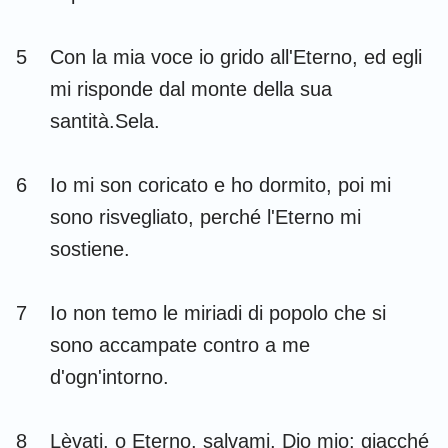
Habacuc
Sofonia
5
Con la mia voce io grido all'Eterno, ed egli
Aggeo
Zaccaria
mi risponde dal monte della sua
Malachia
santità.Sela.
6
Io mi son coricato e ho dormito, poi mi
sono risvegliato, perché l'Eterno mi
sostiene.
7
Io non temo le miriadi di popolo che si
sono accampate contro a me
d'ogn'intorno.
8
Lèvati, o Eterno, salvami, Dio mio; giacché