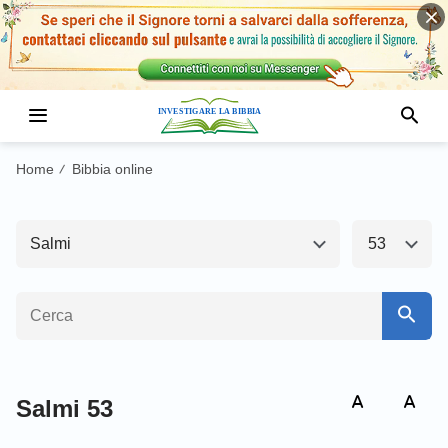
Antico Testamento1
Nuovo Testamento
Genesi
Esodo
Home
Bibbia online
/
Levitico
Numeri
Salmi
53
Deuteronomio
Giosuè
Giudici
Ruth
1 Samuele
2 Samuele
1 Re
2 Re
Salmi 53
1 Cronache
2 Cronache