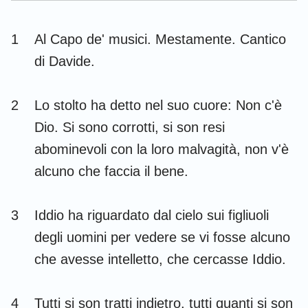
Esdra
Nehemia
1
Al Capo de' musici. Mestamente. Cantico
Ester
Giobbe
di Davide.
Salmi
Proverbi
2
Lo stolto ha detto nel suo cuore: Non c'è
Ecclesiaste
Cantici
Dio. Si sono corrotti, si son resi
Isaia
Geremia
abominevoli con la loro malvagità, non v'è
Lamentazioni
Ezechiele
alcuno che faccia il bene.
Daniele
Osea
3
Iddio ha riguardato dal cielo sui figliuoli
Gioele
Amos
degli uomini per vedere se vi fosse alcuno
Abdia
Giona
che avesse intelletto, che cercasse Iddio.
Michea
Nahum
4
Tutti si son tratti indietro, tutti quanti si son