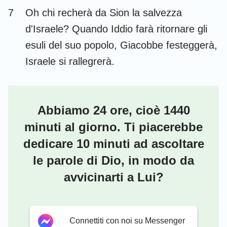
7
Oh chi recherà da Sion la salvezza
d'Israele? Quando Iddio farà ritornare gli
esuli del suo popolo, Giacobbe festeggerà,
1
2
3
4
5
6
7
Israele si rallegrerà.
8
9
10
11
12
13
14
15
16
17
18
19
20
21
22
23
24
25
26
27
28
Abbiamo 24 ore, cioè 1440
minuti al giorno. Ti piacerebbe
29
30
31
32
33
34
35
dedicare 10 minuti ad ascoltare
36
37
38
39
40
41
42
le parole di Dio, in modo da
43
44
45
46
47
48
49
avvicinarti a Lui?
50
51
52
53
54
55
56
57
58
59
60
61
62
63
Connettiti con noi su Messenger
64
65
66
67
68
69
70