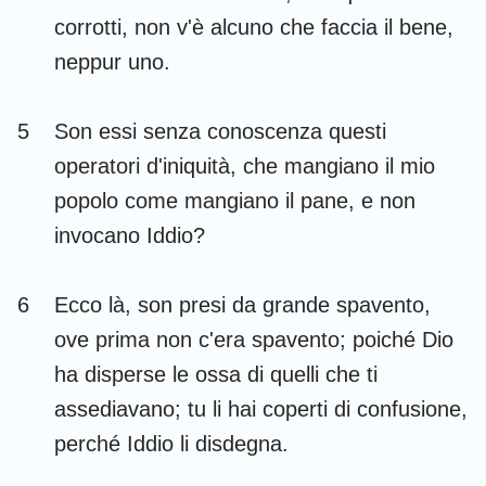
Habacuc
Sofonia
corrotti, non v'è alcuno che faccia il bene,
neppur uno.
Aggeo
Zaccaria
Malachia
5
Son essi senza conoscenza questi
operatori d'iniquità, che mangiano il mio
popolo come mangiano il pane, e non
invocano Iddio?
6
Ecco là, son presi da grande spavento,
ove prima non c'era spavento; poiché Dio
ha disperse le ossa di quelli che ti
assediavano; tu li hai coperti di confusione,
perché Iddio li disdegna.