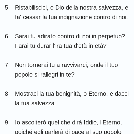
Habacuc
Sofonia
5
Ristabiliscici, o Dio della nostra salvezza, e
fa' cessar la tua indignazione contro di noi.
Aggeo
Zaccaria
Malachia
6
Sarai tu adirato contro di noi in perpetuo?
Farai tu durar l'ira tua d'età in età?
7
Non tornerai tu a ravvivarci, onde il tuo
popolo si rallegri in te?
8
Mostraci la tua benignità, o Eterno, e dacci
la tua salvezza.
9
Io ascolterò quel che dirà Iddio, l'Eterno,
poiché egli parlerà di pace al suo popolo