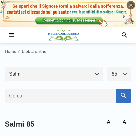
Antico Testamento1
Nuovo Testamento
Genesi
Esodo
Home
Bibbia online
/
Levitico
Numeri
Salmi
85
Deuteronomio
Giosuè
Giudici
Ruth
1 Samuele
2 Samuele
1 Re
2 Re
Salmi 85
1 Cronache
2 Cronache