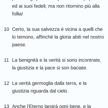
ed ai suoi fedeli; ma non ritornino più alla
follia!
10
Certo, la sua salvezza è vicina a quelli che
lo temono, affinché la gloria abiti nel nostro
paese.
11
La benignità e la verità si sono incontrate,
la giustizia e la pace si son baciate.
1
2
3
4
5
6
7
12
La verità germoglia dalla terra, e la
8
9
10
11
12
13
14
giustizia riguarda dal cielo.
15
16
17
18
19
20
21
22
23
24
25
26
27
28
13
Anche l'Eterno largirà ogni bene, e la