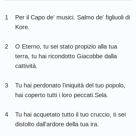
Esdra
Nehemia
1
Per il Capo de' musici. Salmo de' figliuoli di
Ester
Giobbe
Kore.
Salmi
Proverbi
2
O Eterno, tu sei stato propizio alla tua
Ecclesiaste
Cantici
terra, tu hai ricondotto Giacobbe dalla
Isaia
Geremia
cattività.
Lamentazioni
Ezechiele
3
Tu hai perdonato l'iniquità del tuo popolo,
Daniele
Osea
hai coperto tutti i loro peccati.Sela.
Gioele
Amos
Abdia
Giona
4
Tu hai acquetato tutto il tuo cruccio, ti sei
distolto dall'ardore della tua ira.
Michea
Nahum