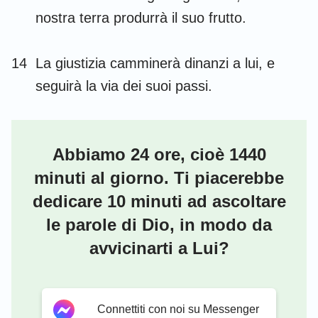
29
30
31
32
33
34
35
nostra terra produrrà il suo frutto.
36
37
38
39
40
41
42
14
La giustizia camminerà dinanzi a lui, e
43
44
45
46
47
48
49
seguirà la via dei suoi passi.
50
51
52
53
54
55
56
57
58
59
60
61
62
63
Abbiamo 24 ore, cioè 1440
64
65
66
67
68
69
70
minuti al giorno. Ti piacerebbe
71
72
73
74
75
76
77
dedicare 10 minuti ad ascoltare
78
79
80
81
82
83
84
le parole di Dio, in modo da
85
86
87
88
89
90
91
avvicinarti a Lui?
92
93
94
95
96
97
98
99
100
101
102
103
104
105
Connettiti con noi su Messenger
106
107
108
109
110
111
112