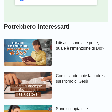
113
114
115
116
117
118
119
120
121
122
123
124
125
126
Potrebbero interessarti
127
128
129
130
131
132
133
134
135
136
137
138
139
140
I disastri sono alle porte,
quale è l’intenzione di Dio?
141
142
143
144
145
146
147
148
149
150
Come si adempie la profezia
sul ritorno di Gesù
Sono scoppiate le