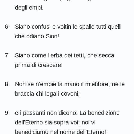
Habacuc
Sofonia
degli empi.
Aggeo
Zaccaria
6
Siano confusi e voltin le spalle tutti quelli
Malachia
che odiano Sion!
7
Siano come l'erba dei tetti, che secca
prima di crescere!
8
Non se n'empie la mano il mietitore, né le
braccia chi lega i covoni;
9
e i passanti non dicono: La benedizione
dell'Eterno sia sopra voi; noi vi
benediciamo nel nome dell'Eterno!