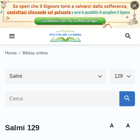
Antico Testamento1
Nuovo Testamento
Genesi
Esodo
Home
Bibbia online
/
Levitico
Numeri
Salmi
129
Deuteronomio
Giosuè
Giudici
Ruth
1 Samuele
2 Samuele
1 Re
2 Re
Salmi 129
1 Cronache
2 Cronache