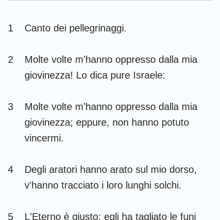
Esdra
Nehemia
1
Canto dei pellegrinaggi.
Ester
Giobbe
Salmi
Proverbi
2
Molte volte m'hanno oppresso dalla mia
giovinezza! Lo dica pure Israele:
Ecclesiaste
Cantici
Isaia
Geremia
3
Molte volte m'hanno oppresso dalla mia
Lamentazioni
Ezechiele
giovinezza; eppure, non hanno potuto
vincermi.
Daniele
Osea
Gioele
Amos
4
Degli aratori hanno arato sul mio dorso,
Abdia
Giona
v'hanno tracciato i loro lunghi solchi.
Michea
Nahum
5
L'Eterno è giusto; egli ha tagliato le funi